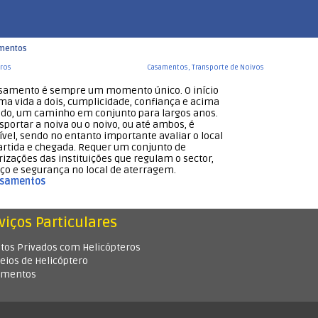
mentos
samento é sempre um momento único. O início
ma vida a dois, cumplicidade, confiança e acima
udo, um caminho em conjunto para largos anos.
sportar a noiva ou o noivo, ou até ambos, é
ível, sendo no entanto importante avaliar o local
artida e chegada. Requer um conjunto de
rizações das instituições que regulam o sector,
ço e segurança no local de aterragem.
asamentos
viços Particulares
tos Privados com Helicópteros
eios de Helicóptero
amentos