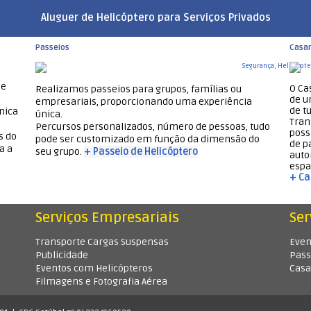
Aluguer de Helicóptero para Serviços Privados
Passeios
Casa
 e
O Ca
Realizamos passeios para grupos, famílias ou
de u
empresariais, proporcionando uma experiência
de t
nica
única.
Tran
Percursos personalizados, número de pessoas, tudo
poss
s do
pode ser customizado em função da dimensão do
de p
a a
seu grupo.
+ Passeio de Helicóptero
auto
espa
+ C
Serviços Empresariais
Ser
Transporte Cargas Suspensas
Even
Publicidade
Pass
Eventos com Helicópteros
Cas
Filmagens e Fotografia Aérea