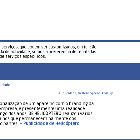
e serviços, que podem ser customizados, em função
a de actividade, somos a preferência de reputadas
 de serviços especifícos.
cidade
onalização de um aparelho com o branding da
empresa, é presentemente uma realidade.
ongo dos anos,
DE HELICÓPTERO
realizou vários
alhos que permanecem na mente dos
icipantes.
+ Publicidade de Helicóptero