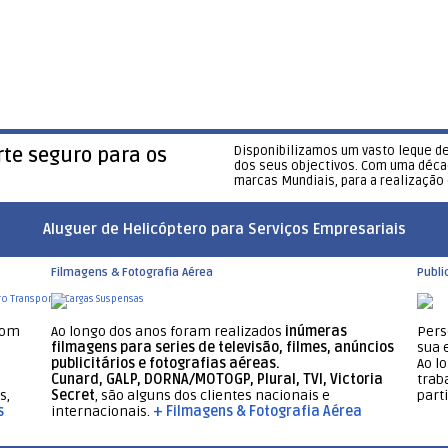
Disponibilizamos um vasto leque d
te seguro para os
dos seus objectivos. Com uma décad
marcas Mundiais, para a realização
Aluguer de Helicóptero para Serviços Empresariais
Filmagens & Fotografia Aérea
Publi
com
Ao longo dos anos foram realizados
inúmeras
Pers
filmagens para series de televisão, filmes, anúncios
sua 
publicitários e fotografias aéreas.
Ao l
Cunard, GALP, DORNA/MOTOGP, Plural, TVI, Victoria
trab
s,
Secret
, são alguns dos clientes nacionais e
part
s
internacionais.
+ Filmagens & Fotografia Aérea