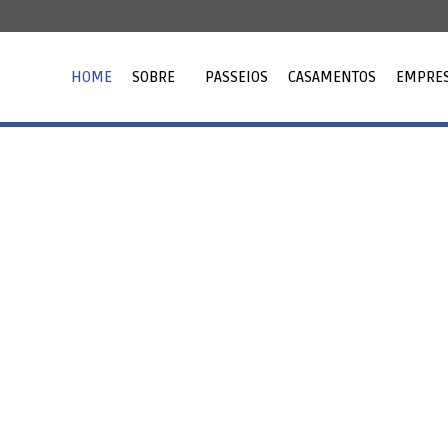
HOME
SOBRE
PASSEIOS
CASAMENTOS
EMPRES
o
a Aérea,
entos, Passeios